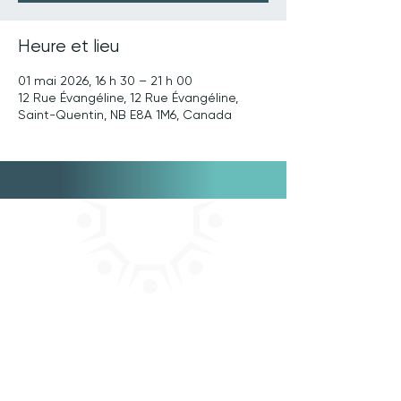
Heure et lieu
01 mai 2026, 16 h 30 – 21 h 00
12 Rue Évangéline, 12 Rue Évangéline,
Saint-Quentin, NB E8A 1M6, Canada
114, rue Notre-Dame
Kedgwick, NB E8B 1H8
+
1 506 252 7136