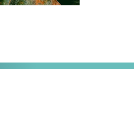
HORAIRE
lundi au jeudi
8h30-17h
vendredi
8h30-11h30