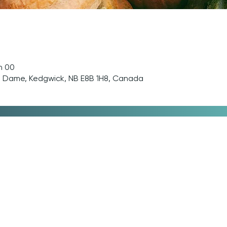
h 00
re Dame, Kedgwick, NB E8B 1H8, Canada
114, rue Notre-Dame
Kedgwick, NB E8B 1H8
+ 1 506 252 7136
projets@cfa-ksq.ca